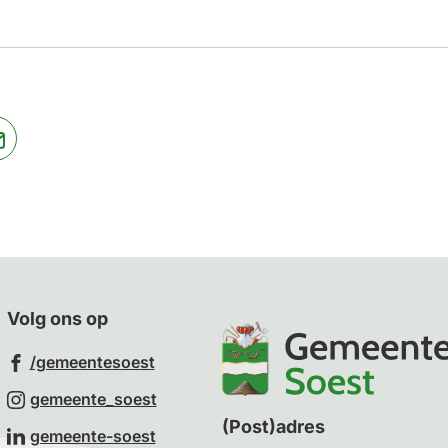
naar
een
externe
website)
jst
(Verwijst
naar
een
ne
e-
te)
mailadres)
Volg ons op
(Verwijst
/gemeentesoest
naar
(Verwijst
gemeente_soest
een
naar
(Post)adres
(Verwijst
gemeente-soest
externe