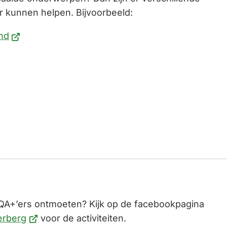
er kunnen helpen. Bijvoorbeeld:
(Verwijst
nd
naar
t
een
jst
externe
website)
)
ne
e)
n
QA+’ers ontmoeten? Kijk op de facebookpagina
(Verwijst
erberg
voor de activiteiten.