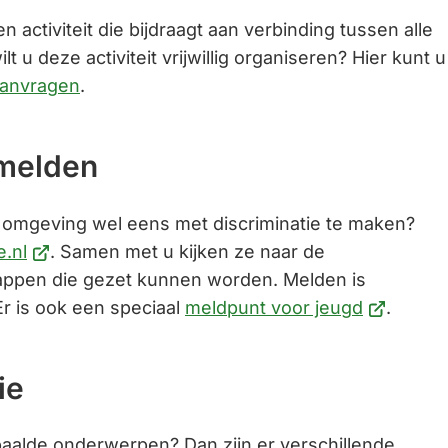
n activiteit die bijdraagt aan verbinding tussen alle
t u deze activiteit vrijwillig organiseren? Hier kunt u
aanvragen
.
 melden
 omgeving wel eens met discriminatie te maken?
(Verwijst
e.nl
. Samen met u kijken ze naar de
naar
appen die gezet kunnen worden. Melden is
een
(Verwijst
 Er is ook een speciaal
meldpunt voor jeugd
.
externe
naar
website)
een
ie
externe
website)
aalde onderwerpen? Dan zijn er verschillende