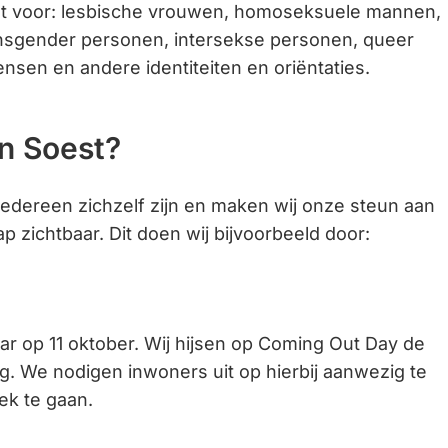
at voor: lesbische vrouwen, homoseksuele mannen,
Gebruik
nsgender personen, intersekse personen, queer
de
sen en andere identiteiten en oriëntaties.
enter-
toets
om
n Soest?
een
waarde
edereen zichzelf zijn en maken wij onze steun aan
te
 zichtbaar. Dit doen wij bijvoorbeeld door:
selecteren.
aar op 11 oktober. Wij hijsen op Coming Out Day de
g. We nodigen inwoners uit op hierbij aanwezig te
rek te gaan.