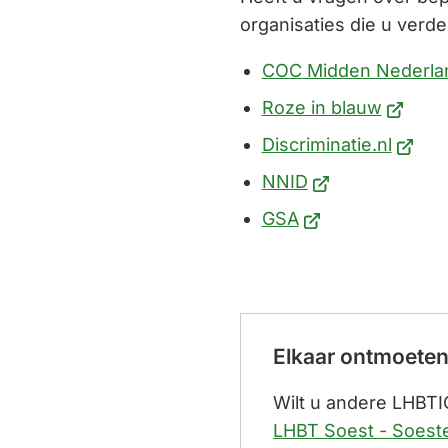
organisaties die u verd
COC Midden Nederla
(Verwijs
Roze in blauw
naar
(Verwi
Discriminatie.nl
een
naar
(Verwijst
NNID
externe
een
naar
(Verwijst
GSA
website
exter
een
naar
websit
externe
een
website)
externe
website)
Elkaar ontmoete
Wilt u andere LHBTI
LHBT Soest - Soest