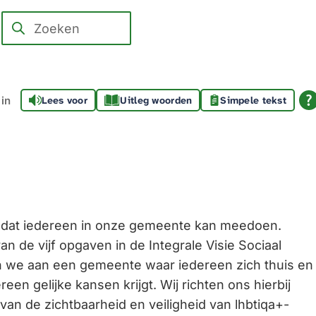
Zoeken
Wanneer
resultaten
beschikbaar
zijn
in
Lees voor
Uitleg woorden
Simpele tekst
kun
je
hierdoor
navigeren
door
pijl
 dat iedereen in onze gemeente kan meedoen.
omhoog
an de vijf opgaven in de Integrale Visie Sociaal
en
we aan een gemeente waar iedereen zich thuis en
omlaag
een gelijke kansen krijgt. Wij richten ons hierbij
te
van de zichtbaarheid en veiligheid van lhbtiqa+-
gebruiken.