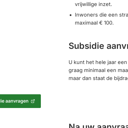
vrijwillige inzet.
Inwoners die een str
maximaal € 100.
Subsidie aanv
U kunt het hele jaar ee
graag minimaal een maan
maar dan staat de bijdr
ie aanvragen
jst
Na uw aanvra
e