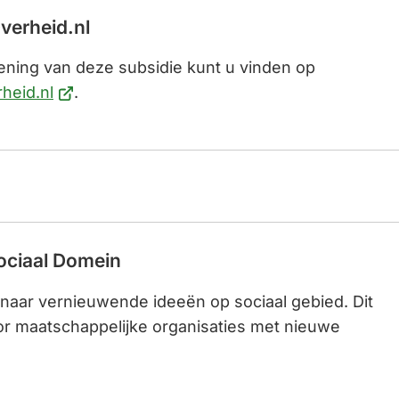
verheid.nl
ning van deze subsidie kunt u vinden op
(Verwijst
heid.nl
.
naar
een
externe
website)
ociaal Domein
aar vernieuwende ideeën op sociaal gebied. Dit
or maatschappelijke organisaties met nieuwe