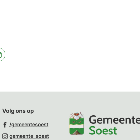
jst
(Verwijst
naar
een
ne
e-
te)
mailadres)
Volg ons op
(Verwijst
/gemeentesoest
naar
(Verwijst
gemeente_soest