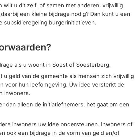
 wilt u dit zelf, of samen met anderen, vrijwillig
Gebruik
 daarbij een kleine bijdrage nodig? Dan kunt u een
de
e subsidieregeling burgerinitiatieven.
enter-
toets
om
oorwaarden?
een
waarde
ijdrage als u woont in Soest of Soesterberg.
te
selecteren.
 u geld van de gemeente als mensen zich vrijwillig
en voor hun leefomgeving. Uw idee versterkt de
n inwoners.
r dan alleen de initiatiefnemers; het gaat om een
dere inwoners uw idee ondersteunen. Inwoners of
ren ook een bijdrage in de vorm van geld en/of