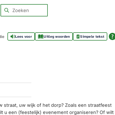
Zoeken
Wanneer
resultaten
beschikbaar
zijn
die
Lees voor
Uitleg woorden
Simpele tekst
kun
je
hierdoor
navigeren
door
pijl
omhoog
en
omlaag
 straat, uw wijk of het dorp? Zoals een straatfeest
te
lt u een (feestelijk) evenement organiseren? Of wilt
gebruiken.