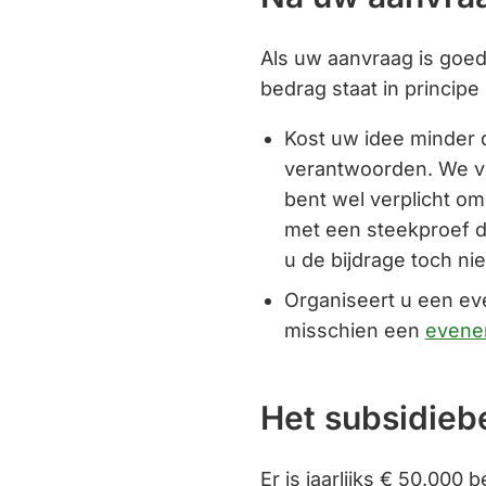
e)
Als uw aanvraag is goed
bedrag staat in princip
Kost uw idee minder 
verantwoorden. We ve
bent wel verplicht o
met een steekproef d
u de bijdrage toch n
Organiseert u een ev
misschien een
evene
Het subsidiebe
Er is jaarlijks € 50.000 