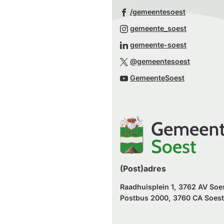
(Verwijst
/gemeentesoest
naar
(Verwijst
gemeente_soest
een
naar
(Verwijst
gemeente-soest
externe
een
naar
(Verwijst
website)
@gemeentesoest
externe
een
naar
(Verwijst
website)
GemeenteSoest
externe
een
naar
website)
externe
een
website)
externe
website)
(Post)adres
Raadhuisplein 1, 3762 AV Soe
Postbus 2000, 3760 CA Soest