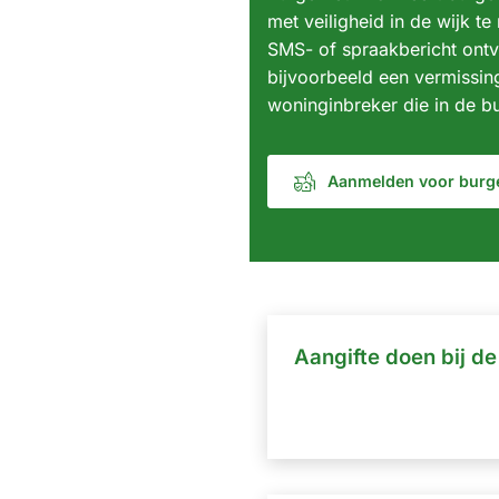
met veiligheid in de wijk t
SMS- of spraakbericht ontv
bijvoorbeeld een vermissin
woninginbreker die in de bu
Aanmelden voor burg
(Verwijst
naar
een
externe
website)
Aangifte doen bij de 