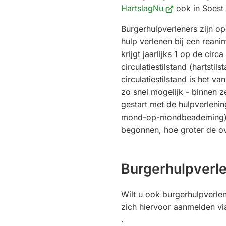
(Verwijst
HartslagNu
ook in Soest 
naar
Burgerhulpverleners zijn opg
een
hulp verlenen bij een reani
externe
krijgt jaarlijks 1 op de cir
website)
circulatiestilstand (hartstils
circulatiestilstand is het v
zo snel mogelijk - binnen z
gestart met de hulpverleni
mond-op-mondbeademing).
begonnen, hoe groter de ov
Burgerhulpverl
Wilt u ook burgerhulpverle
zich hiervoor aanmelden v
.