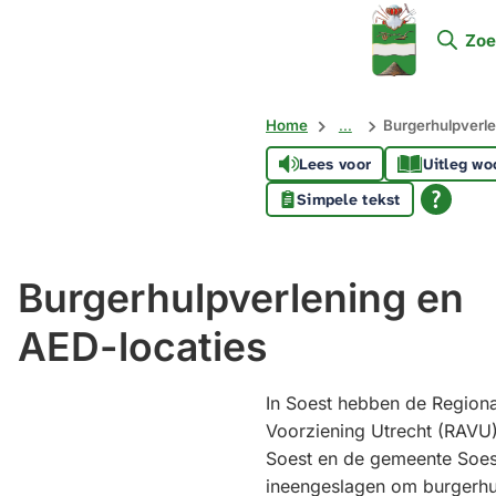
Mijn
Zoe
Soest
Home
...
Burgerhulpverle
Lees voor
Uitleg wo
Simpele tekst
Burgerhulpverlening en
AED-locaties
In Soest hebben de Region
Voorziening Utrecht (RAVU
Soest en de gemeente Soes
ineengeslagen om burgerhul