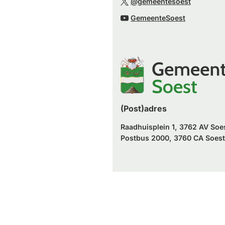
(Verwijst
website)
@gemeentesoest
externe
een
naar
(Verwijst
website)
GemeenteSoest
externe
een
naar
website)
externe
een
website)
externe
website)
(Post)adres
Raadhuisplein 1, 3762 AV Soe
Postbus 2000, 3760 CA Soest