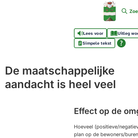
Mijn
Zoe
Soest
Lees voor
Uitleg wo
Simpele tekst
De maatschappelijke
aandacht is heel veel
Effect op de om
Hoeveel (positieve/negatiev
plan op de bewoners/bure