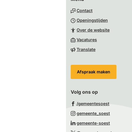
naar
Contact
het
Openingstijden
begin
van
Over de website
de
(Verwijst
Vacatures
paginainhoud
naar
Translate
een
externe
website)
Afspraak maken
Volg ons op
(Verwijst
/gemeentesoest
naar
(Verwijst
gemeente_soest
een
naar
(Verwijst
gemeente-soest
externe
een
naar