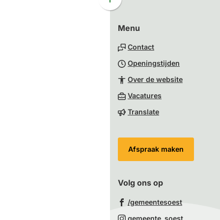
Scroll
naar
Menu
boven
naar
Contact
het
Openingstijden
begin
van
Over de website
de
(Verwijst
Vacatures
paginainhoud
naar
Translate
een
externe
website)
Afspraak maken
Volg ons op
(Verwijst
/gemeentesoest
naar
(Verwijst
gemeente_soest