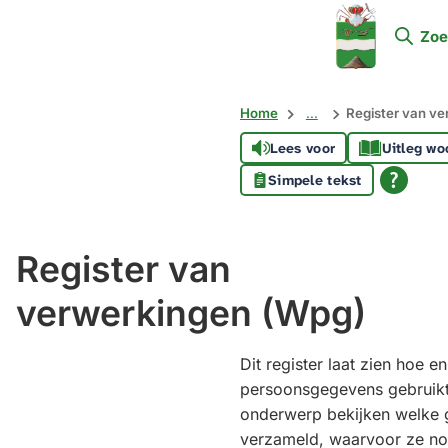
Mijn
Zoe
Soest
Home
...
Register van v
Lees voor
Uitleg wo
Simpele tekst
Register van
verwerkingen (Wpg)
Dit register laat zien hoe
persoonsgegevens gebruikt
onderwerp bekijken welke
verzameld, waarvoor ze nod