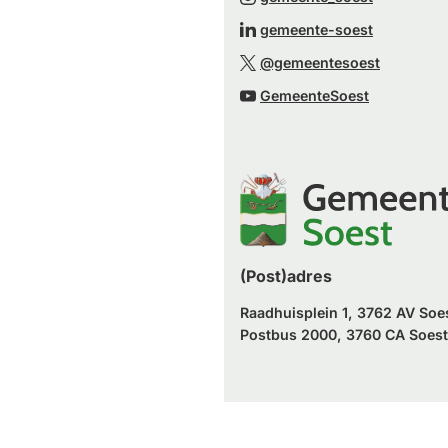
een
naar
(Verwijst
gemeente-soest
externe
een
naar
(Verwijst
website)
@gemeentesoest
externe
een
naar
(Verwijst
website)
GemeenteSoest
externe
een
naar
website)
externe
een
website)
externe
website)
(Post)adres
Raadhuisplein 1, 3762 AV Soe
Postbus 2000, 3760 CA Soest