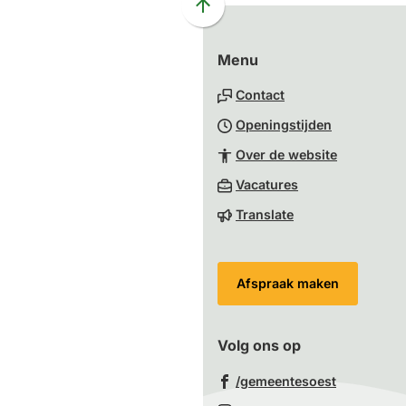
website)
website)
website)
website)
mai
Scroll
naar
Menu
boven
naar
Contact
het
Openingstijden
begin
van
Over de website
de
(Verwijst
Vacatures
paginainhoud
naar
Translate
een
externe
website)
Afspraak maken
Volg ons op
(Verwijst
/gemeentesoest
naar