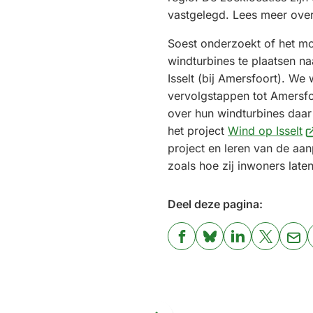
vastgelegd. Lees meer ove
Soest onderzoekt of het mo
windturbines te plaatsen na
Isselt (bij Amersfoort). We
vervolgstappen tot Amersfo
over hun windturbines daar (
(V
het project
Wind op Isselt
n
project en leren van de aa
e
zoals hoe zij inwoners lat
ex
we
Deel deze pagina:
(Verwijst
(Verwijst
(Verwijst
(Verwijst
(Ver
naar
naar
naar
naar
naa
een
een
een
een
een
externe
externe
externe
externe
e-