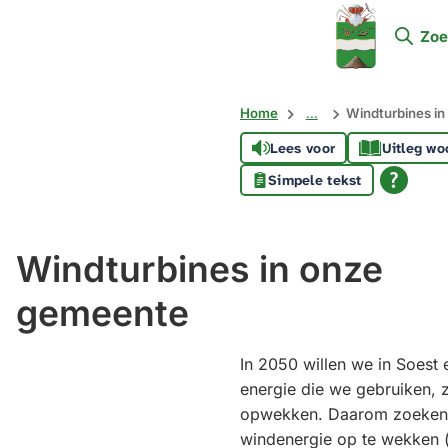
Mijn
Zoe
Soest
Home
...
Windturbines i
Lees voor
Uitleg wo
Simpele tekst
Windturbines in onze
gemeente
In 2050 willen we in Soest 
energie die we gebruiken, 
opwekken. Daarom zoeken
windenergie op te wekken 