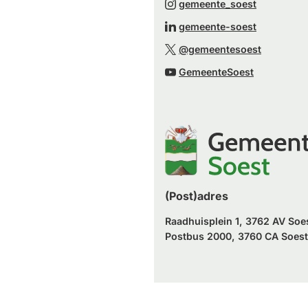
(Verwijst
gemeente_soest
een
naar
(Verwijst
gemeente-soest
externe
een
naar
(Verwijst
website)
@gemeentesoest
externe
een
naar
(Verwijst
website)
GemeenteSoest
externe
een
naar
website)
externe
een
website)
externe
website)
(Post)adres
Raadhuisplein 1, 3762 AV Soe
Postbus 2000, 3760 CA Soest