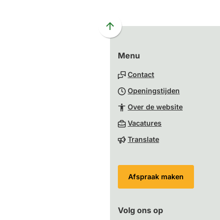
externe
externe
externe
externe
e-
website)
website)
website)
website)
mai
Scroll
naar
Menu
boven
naar
Contact
het
Openingstijden
begin
van
Over de website
de
(Verwijst
Vacatures
paginainhoud
naar
Translate
een
externe
website)
Afspraak maken
Volg ons op