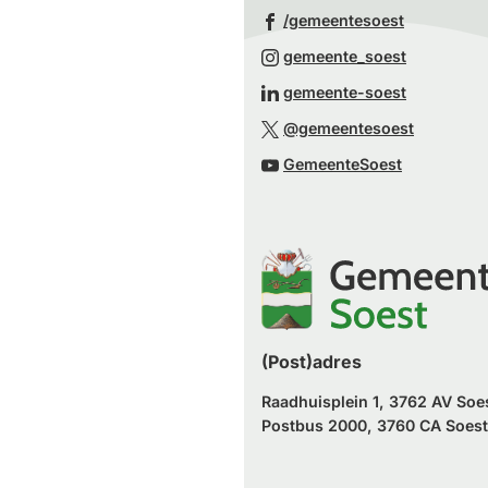
(Verwijst
/gemeentesoest
naar
(Verwijst
gemeente_soest
een
naar
(Verwijst
gemeente-soest
externe
een
naar
(Verwijst
website)
@gemeentesoest
externe
een
naar
(Verwijst
website)
GemeenteSoest
externe
een
naar
website)
externe
een
website)
externe
website)
(Post)adres
Raadhuisplein 1, 3762 AV Soe
Postbus 2000, 3760 CA Soest