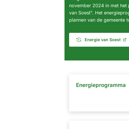
november 2024 in met het
van Soest". Het energiepr
plannen van de gemeente t
Energie van Soest
(Verwijst
naar
een
externe
website)
Energieprogramma