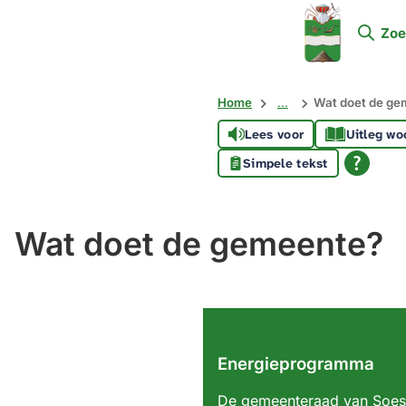
Mijn
Zoe
Soest
Home
...
Wat doet de ge
Lees voor
Uitleg wo
Simpele tekst
Wat doet de gemeente?
Energieprogramma
De gemeenteraad van Soes