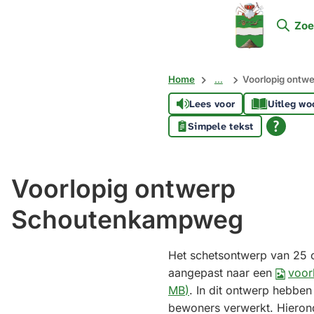
Mijn
Zoe
Soest
Home
...
Voorlopig ont
Lees voor
Uitleg wo
Simpele tekst
Voorlopig ontwerp
Schoutenkampweg
Het schetsontwerp van 25 
aangepast naar een
voor
MB
)
. In dit ontwerp hebben
bewoners verwerkt. Hierond