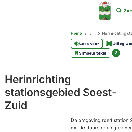
Mijn
Zoe
Soest
Home
...
Herinrichting s
Lees voor
Uitleg wo
Simpele tekst
Herinrichting
stationsgebied Soest-
Zuid
De omgeving rond station S
om de doorstroming en verk