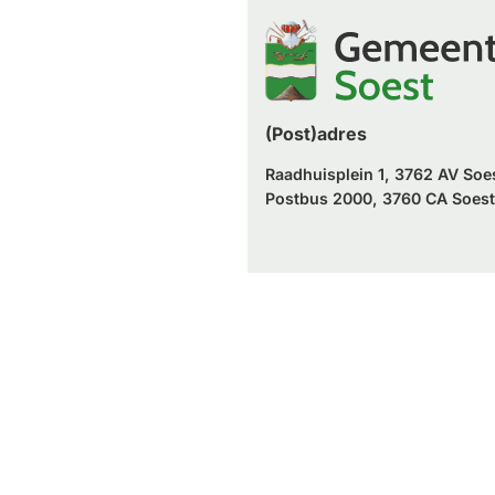
website)
externe
website)
(Post)adres
Raadhuisplein 1, 3762 AV Soe
Postbus 2000, 3760 CA Soest