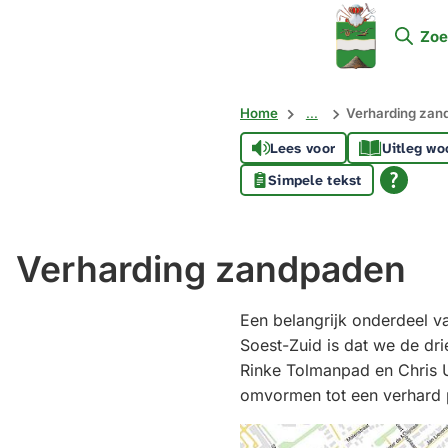
Mijn
Zoe
Soest
Home
...
Verharding zan
Lees voor
Uitleg wo
Simpele tekst
Verharding zandpaden
Een belangrijk onderdeel v
Soest-Zuid is dat we de dr
Rinke Tolmanpad en Chris U
omvormen tot een verhard 