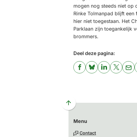
mogen nog steeds niet op d
Rinke Tolmanpad blijft een 
hier niet toegestaan. Het C
Parklaan zijn toegankelijk v
brommers.
Deel deze pagina:
(Verwijst
(Verwijst
(Verwijst
(Verwijst
(Ver
naar
naar
naar
naar
naa
een
een
een
een
een
externe
externe
externe
externe
e-
website)
website)
website)
website)
mai
Scroll
naar
Menu
boven
naar
Contact
het