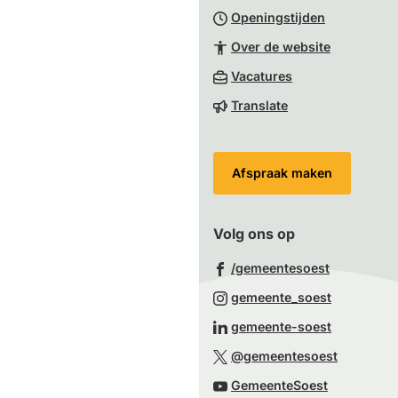
Openingstijden
begin
van
Over de website
de
(Verwijst
Vacatures
paginainhoud
naar
Translate
een
externe
website)
Afspraak maken
Volg ons op
(Verwijst
/gemeentesoest
naar
(Verwijst
gemeente_soest
een
naar
(Verwijst
gemeente-soest
externe
een
naar
(Verwijst
website)
@gemeentesoest
externe
een
naar
(Verwijst
website)
GemeenteSoest
externe