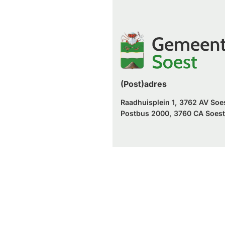
een
naar
website)
externe
een
website)
externe
website)
(Post)adres
Raadhuisplein 1, 3762 AV Soe
Postbus 2000, 3760 CA Soest