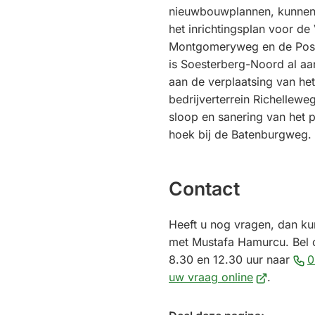
nieuwbouwplannen, kunnen
het inrichtingsplan voor d
Montgomeryweg en de Post
is Soesterberg-Noord al aa
aan de verplaatsing van he
bedrijverterrein Richellew
sloop en sanering van het 
hoek bij de Batenburgweg.
Contact
Heeft u nog vragen, dan k
met Mustafa Hamurcu. Bel 
8.30 en 12.30 uur naar
0
(Verwijst
uw vraag online
.
naar
een