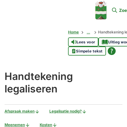
Mijn
Zoe
Soest
Home
...
Handtekening le
Lees voor
Uitleg wo
Simpele tekst
Handtekening
legaliseren
Afspraak maken
Legalisatie nodig?
Meenemen
Kosten