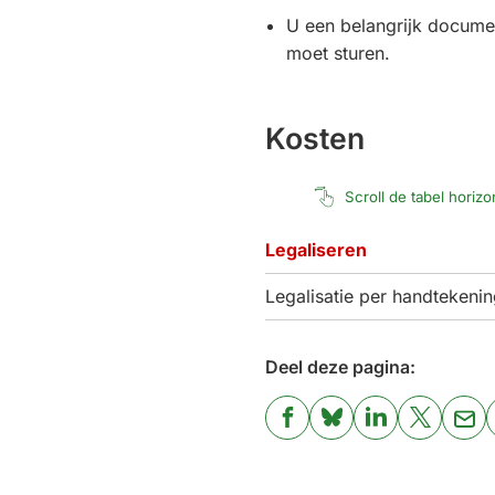
U een belangrijk documen
moet sturen.
Kosten
Scroll de tabel horiz
Legaliseren
Legalisatie per handtekeni
Deel deze pagina:
(Verwijst
(Verwijst
(Verwijst
(Verwijst
(Ver
naar
naar
naar
naar
naa
een
een
een
een
een