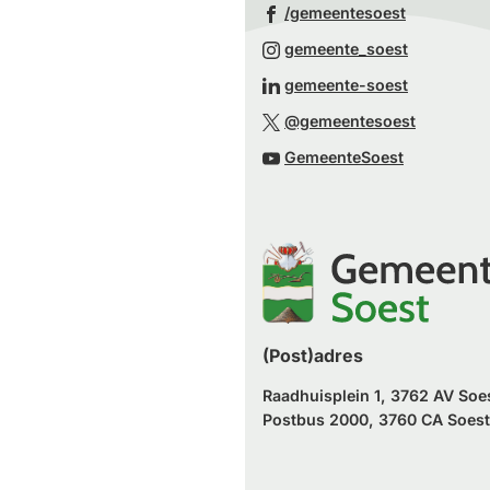
(Verwijst
/gemeentesoest
naar
(Verwijst
gemeente_soest
een
naar
(Verwijst
gemeente-soest
externe
een
naar
(Verwijst
website)
@gemeentesoest
externe
een
naar
(Verwijst
website)
GemeenteSoest
externe
een
naar
website)
externe
een
website)
externe
website)
(Post)adres
Raadhuisplein 1, 3762 AV Soe
Postbus 2000, 3760 CA Soest