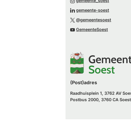
(Verwijst
gemeente_soest
een
naar
(Verwijst
gemeente-soest
externe
een
naar
(Verwijst
website)
@gemeentesoest
externe
een
naar
(Verwijst
website)
GemeenteSoest
externe
een
naar
website)
externe
een
website)
externe
website)
(Post)adres
Raadhuisplein 1, 3762 AV Soe
Postbus 2000, 3760 CA Soest