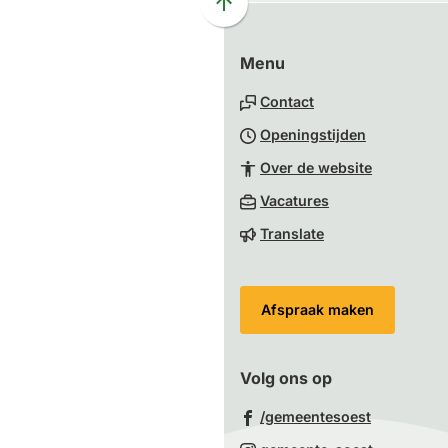
Scroll
naar
Menu
boven
naar
Contact
het
Openingstijden
begin
van
Over de website
de
(Verwijst
Vacatures
paginainhoud
naar
Translate
een
externe
website)
Afspraak maken
Volg ons op
(Verwijst
/gemeentesoest
naar