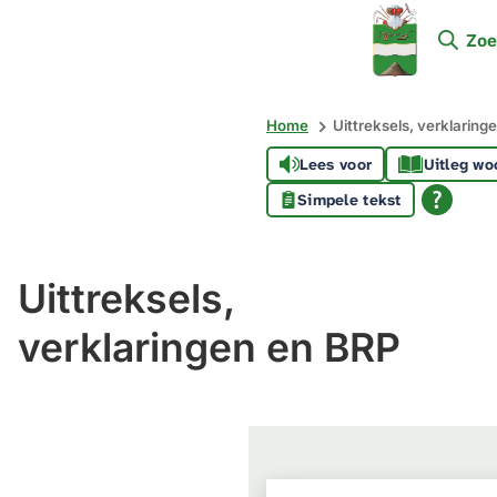
Mijn
Zoe
Soest
Home
Uittreksels, verklaring
Lees voor
Uitleg wo
Simpele tekst
Uittreksels,
verklaringen en BRP