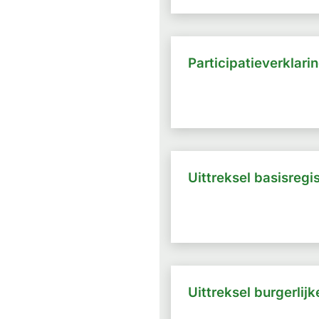
Participatieverklari
Uittreksel basisregi
Uittreksel burgerlij