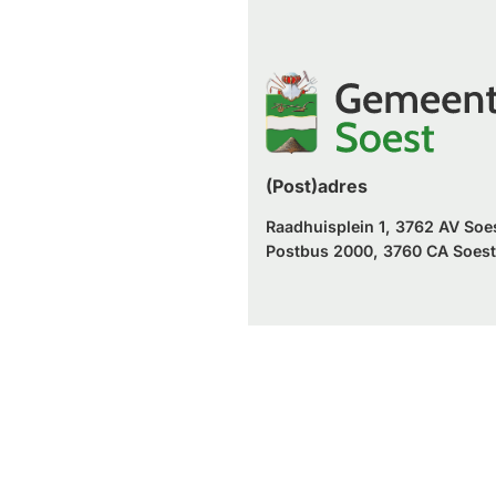
een
naar
website)
externe
een
website)
externe
website)
(Post)adres
Raadhuisplein 1, 3762 AV Soe
Postbus 2000, 3760 CA Soest