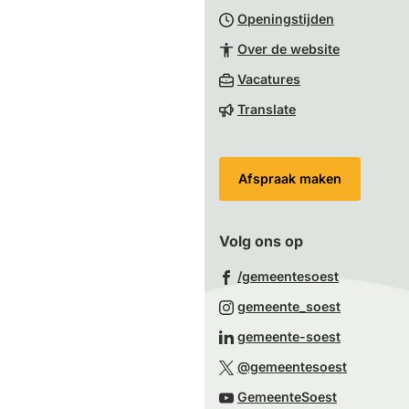
Openingstijden
begin
van
Over de website
de
(Verwijst
Vacatures
paginainhoud
naar
Translate
een
externe
website)
Afspraak maken
Volg ons op
(Verwijst
/gemeentesoest
naar
(Verwijst
gemeente_soest
een
naar
(Verwijst
gemeente-soest
externe
een
naar
(Verwijst
website)
@gemeentesoest
externe
een
naar
(Verwijst
website)
GemeenteSoest
externe