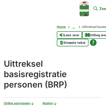
Mijn
Zoe
Soest
Home
...
Uittreksel basis
Lees voor
Uitleg wo
Simpele tekst
Uittreksel
basisregistratie
personen (BRP)
Online aanvragen
Kosten