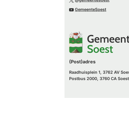
externe
een
naar
(Verwijst
website)
GemeenteSoest
externe
een
naar
website)
externe
een
website)
externe
website)
(Post)adres
Raadhuisplein 1, 3762 AV Soe
Postbus 2000, 3760 CA Soest