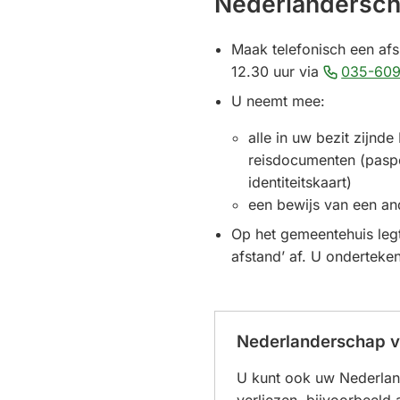
Nederlandersc
Maak telefonisch een af
12.30 uur via
035-609
U neemt mee:
alle in uw bezit zijnd
reisdocumenten (pasp
identiteitskaart)
een bewijs van een and
Op het gemeentehuis legt
afstand’ af. U onderteken
Nederlanderschap v
U kunt ook uw Nederland
verliezen, bijvoorbeeld a