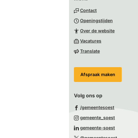
naar
Contact
het
Openingstijden
begin
van
Over de website
de
(Verwijst
Vacatures
paginainhoud
naar
Translate
een
externe
website)
Afspraak maken
Volg ons op
(Verwijst
/gemeentesoest
naar
(Verwijst
gemeente_soest
een
naar
(Verwijst
gemeente-soest
externe
een
naar
(Verwijst
website)
@gemeentesoest