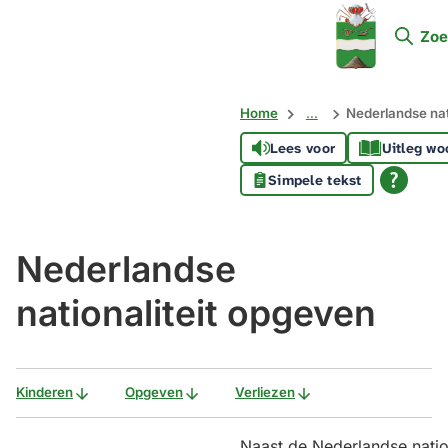
Mijn
Zoe
Soest
Home
...
Nederlandse nat
Lees voor
Uitleg wo
Simpele tekst
Nederlandse
nationaliteit opgeven
Kinderen
Opgeven
Verliezen
Naast de Nederlandse nation