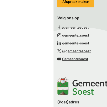
Afspraak maken
Volg ons op
(Verwijst
/gemeentesoest
naar
(Verwijst
gemeente_soest
een
naar
(Verwijst
gemeente-soest
externe
een
naar
(Verwijst
website)
@gemeentesoest
externe
een
naar
(Verwijst
website)
GemeenteSoest
externe
een
naar
website)
externe
een
website)
externe
website)
(Post)adres