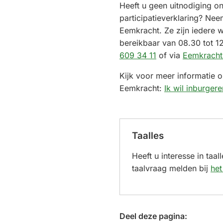
Heeft u geen uitnodiging on
participatieverklaring? Ne
Eemkracht. Ze zijn iedere 
bereikbaar van 08.30 tot 1
(Verwijst
609 34 11
of via
Eemkracht
naar
Kijk voor meer informatie 
een
Eemkracht:
Ik wil inburgere
telefoonnummer)
Taalles
Heeft u interesse in taa
taalvraag melden bij
het
Deel deze pagina: