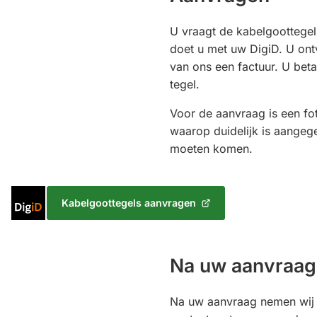
U vraagt de kabelgoottegels
doet u met uw DigiD. U ont
van ons een factuur. U beta
tegel.
Voor de aanvraag is een fo
waarop duidelijk is aangeg
moeten komen.
Inloggen
Kabelgoottegels aanvragen
(Verwijst
met
naar
DigiD
een
externe
Na uw aanvraa
website)
Na uw aanvraag nemen wij 