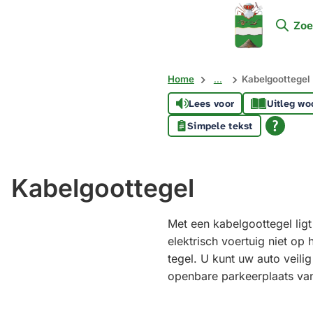
Mijn
Zoe
Soest
Home
...
Kabelgoottegel
Lees voor
Uitleg wo
Simpele tekst
Kabelgoottegel
Met een kabelgoottegel lig
elektrisch voertuig niet op h
tegel. U kunt uw auto veili
openbare parkeerplaats va