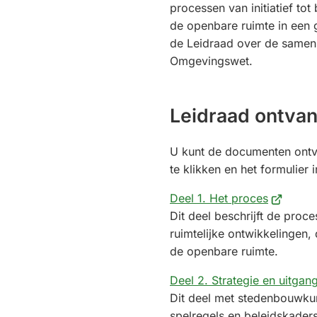
processen van initiatief tot
de openbare ruimte in een 
de Leidraad over de same
Omgevingswet.
Leidraad ontva
U kunt de documenten ontv
te klikken en het formulier i
(Verwijst
Deel 1. Het proces
naar
Dit deel beschrijft de pro
een
ruimtelijke ontwikkelingen,
externe
de openbare ruimte.
website)
Deel 2. Strategie en uitgan
Dit deel met stedenbouwku
spelregels en beleidskaders