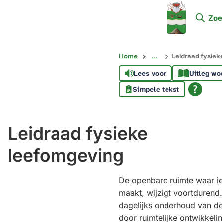
Mijn
Zoe
Soest
Home
...
Leidraad fysiek
Lees voor
Uitleg wo
Simpele tekst
Leidraad fysieke
leefomgeving
De openbare ruimte waar i
maakt, wijzigt voortdurend.
dagelijks onderhoud van d
door ruimtelijke ontwikkel