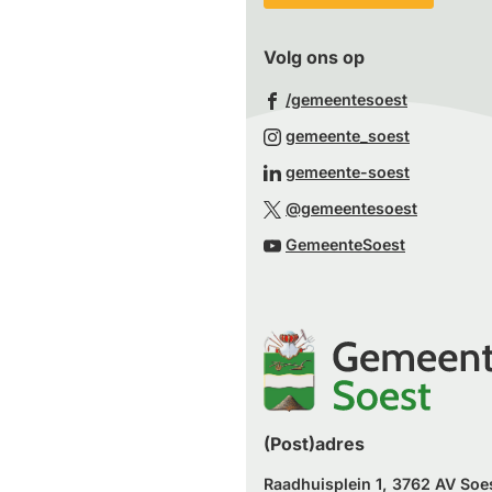
Volg ons op
(Verwijst
/gemeentesoest
naar
(Verwijst
gemeente_soest
een
naar
(Verwijst
gemeente-soest
externe
een
naar
(Verwijst
website)
@gemeentesoest
externe
een
naar
(Verwijst
website)
GemeenteSoest
externe
een
naar
website)
externe
een
website)
externe
website)
(Post)adres
Raadhuisplein 1, 3762 AV Soe