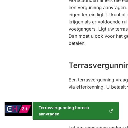
Horecaondernemers die een 
een vergunning aanvragen. 
eigen terrein ligt. U kunt a
krijgen als er voldoende rui
voetgangers. Ligt uw terr
Dan moet u ook voor het g
betalen.
Terrasvergunni
Een terrasvergunning vraagt
via eHerkenning. U betaalt
Inloggen
Terrasvergunning horeca
met
(Verwijst
aanvragen
eHerkenning
naar
een
Niveau
Let op: aanvragen anders d