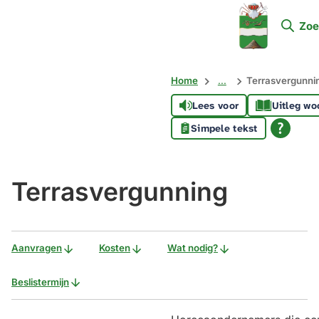
Mijn
Zoe
Soest
Home
...
Terrasvergunni
Lees voor
Uitleg wo
Simpele tekst
Terrasvergunning
Aanvragen
Kosten
Wat nodig?
Beslistermijn