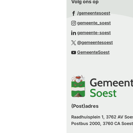
Volg ons op
(Verwijst
/gemeentesoest
naar
(Verwijst
gemeente_soest
een
naar
(Verwijst
gemeente-soest
externe
een
naar
(Verwijst
website)
@gemeentesoest
externe
een
naar
(Verwijst
website)
GemeenteSoest
externe
een
naar
website)
externe
een
website)
externe
website)
(Post)adres
Raadhuisplein 1, 3762 AV Soe
Postbus 2000, 3760 CA Soest