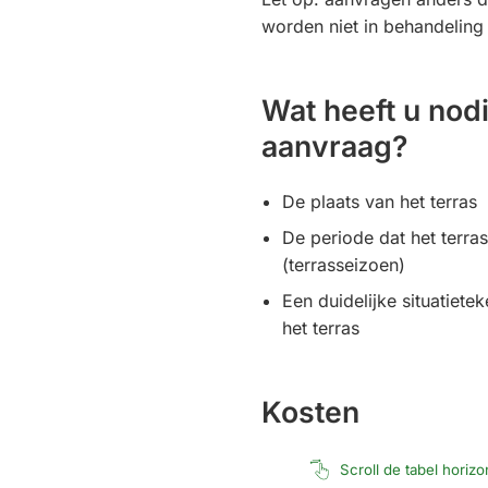
externe
2+
worden niet in behandelin
website)
Wat heeft u nod
aanvraag?
De plaats van het terras
De periode dat het terras
(terrasseizoen)
Een duidelijke situatiete
het terras
Kosten
Scroll de tabel horiz