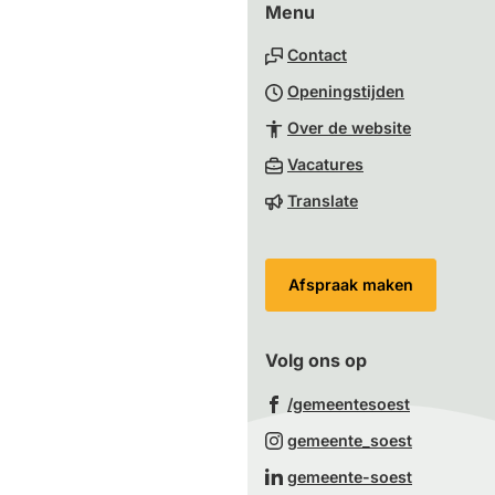
Menu
boven
naar
Contact
het
Openingstijden
begin
van
Over de website
de
(Verwijst
Vacatures
paginainhoud
naar
Translate
een
externe
website)
Afspraak maken
Volg ons op
(Verwijst
/gemeentesoest
naar
(Verwijst
gemeente_soest
een
naar
(Verwijst
gemeente-soest
externe
een