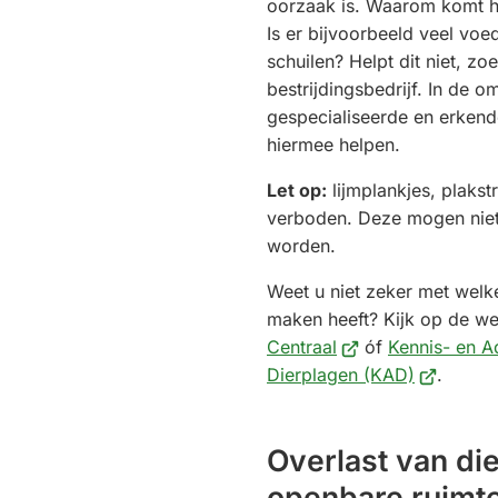
oorzaak is. Waarom komt he
Is er bijvoorbeeld veel voe
schuilen? Helpt dit niet, z
bestrijdingsbedrijf. In de 
gespecialiseerde en erkend
hiermee helpen.
Let op:
lijmplankjes, plakstr
verboden. Deze mogen niet
worden.
Weet u niet zeker met welke
maken heeft? Kijk op de w
(Verwijst
Centraal
óf
Kennis- en A
naar
(Verwijst
Dierplagen (KAD)
.
een
naar
externe
een
Overlast van die
website)
externe
website)
openbare ruimt