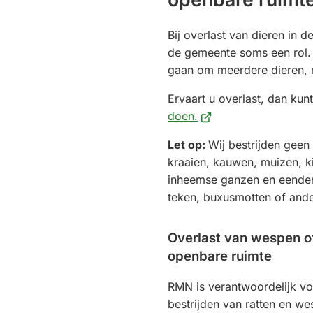
Bij overlast van dieren in 
de gemeente soms een rol.
gaan om meerdere dieren, 
Ervaart u overlast, dan kun
(Verwijst
doen.
naar
Let op:
Wij bestrijden geen
een
kraaien, kauwen, muizen, k
externe
inheemse ganzen en eenden,
website)
teken, buxusmotten of and
Overlast van wespen of
openbare ruimte
RMN is verantwoordelijk vo
bestrijden van ratten en w