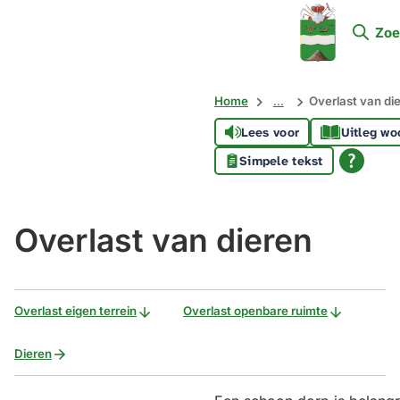
Mijn
Zoe
Soest
Home
...
Overlast van di
Lees voor
Uitleg wo
Simpele tekst
Overlast van dieren
Overlast eigen terrein
Overlast openbare ruimte
Dieren