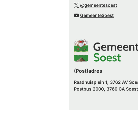
naar
(Verwijst
website)
@gemeentesoest
externe
een
naar
(Verwijst
website)
GemeenteSoest
externe
een
naar
website)
externe
een
website)
externe
website)
(Post)adres
Raadhuisplein 1, 3762 AV Soe
Postbus 2000, 3760 CA Soest