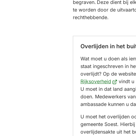
begraven. Deze dient bij el
te worden door de uitvaar
rechthebbende.
Overlijden in het bu
Wat moet u doen als iem
staat ingeschreven in he
overlijdt? Op de websit
(Verwijst
Rijksoverheid
vindt u 
naar
U moet in dat land aangi
een
doen. Medewerkers van
externe
ambassade kunnen u daa
website)
U moet het overlijden 
gemeente Soest. Hierbij 
overlijdensakte uit het 