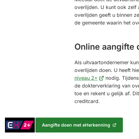
overlijden. U kunt ook zelf
overlijden geeft u binnen 
de gemeente waarin het ove
Online aangifte
Als uitvaartondernemer kunt
overlijden doen. U heeft hi
(Verwijst
niveau 2+
nodig. Tijdens
naar
de dokterverklaring van ove
een
toe en rekent u gelijk af. Di
externe
creditcard.
website)
Inloggen
Aangifte doen met eHerkenning
(Verwijst
met
naar
eHerkenning