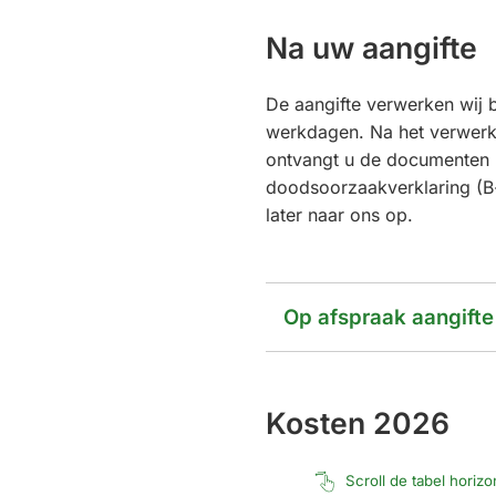
een
Niveau
externe
Na uw aangifte
2+
website)
De aangifte verwerken wij 
werkdagen. Na het verwerk
ontvangt u de documenten 
doodsoorzaakverklaring (B-
later naar ons op.
Op afspraak aangifte
Kosten 2026
Scroll de tabel horiz