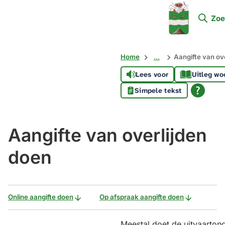
Mijn
Zoe
Soest
Home
...
Aangifte van ov
Lees voor
Uitleg wo
Simpele tekst
Aangifte van overlijden
doen
Online aangifte doen
Op afspraak aangifte doen
Meestal doet de uitvaarton