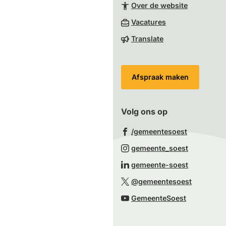
van
Over de website
de
(Verwijst
Vacatures
paginainhoud
naar
Translate
een
externe
website)
Afspraak maken
Volg ons op
(Verwijst
/gemeentesoest
naar
(Verwijst
gemeente_soest
een
naar
(Verwijst
gemeente-soest
externe
een
naar
(Verwijst
website)
@gemeentesoest
externe
een
naar
(Verwijst
website)
GemeenteSoest
externe
een
naar
website)
externe
een