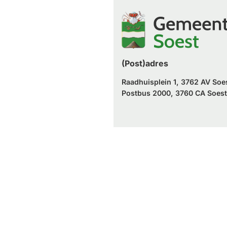
website)
externe
website)
(Post)adres
Raadhuisplein 1, 3762 AV Soe
Postbus 2000, 3760 CA Soest