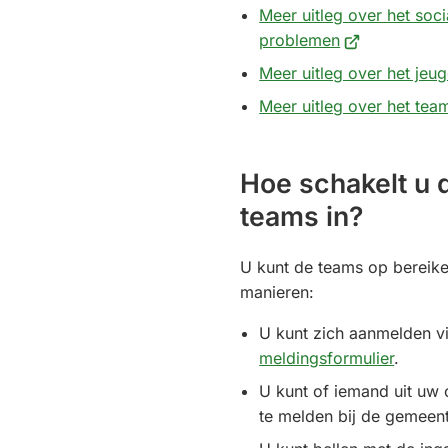
Meer uitleg over het soc
(Verwijst
problemen
naar
Meer uitleg over het jeu
een
Meer uitleg over het te
externe
website)
Hoe schakelt u 
teams in?
U kunt de teams op bereik
manieren:
U kunt zich aanmelden v
meldingsformulier
.
U kunt of iemand uit uw
te melden bij de gemeen