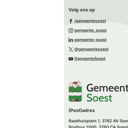
Volg ons op
(Verwijst
/gemeentesoest
naar
(Verwijst
gemeente_soest
een
naar
(Verwijst
gemeente-soest
externe
een
naar
(Verwijst
website)
@gemeentesoest
externe
een
naar
(Verwijst
website)
GemeenteSoest
externe
een
naar
website)
externe
een
website)
externe
website)
(Post)adres
Raadhuisplein 1, 3762 AV Soe
Postbus 2000, 3760 CA Soest