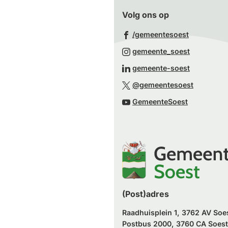
Volg ons op
(Verwijst
/gemeentesoest
naar
(Verwijst
gemeente_soest
een
naar
(Verwijst
gemeente-soest
externe
een
naar
(Verwijst
website)
@gemeentesoest
externe
een
naar
(Verwijst
website)
GemeenteSoest
externe
een
naar
website)
externe
een
website)
externe
website)
(Post)adres
Raadhuisplein 1, 3762 AV Soe
Postbus 2000, 3760 CA Soest