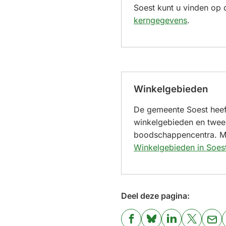
Soest kunt u vinden op 
kerngegevens
.
Winkelgebieden
De gemeente Soest heef
winkelgebieden en twee
boodschappencentra. Me
Winkelgebieden in Soes
Deel deze pagina:
(Verwijst
(Verwijst
(Verwijst
(Verwijst
(Ver