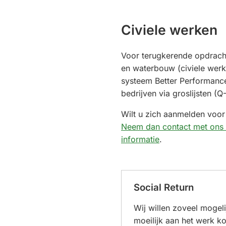
naar
een
Civiele werken
externe
website)
Voor terugkerende opdrach
en waterbouw (civiele werk
systeem Better Performanc
bedrijven via groslijsten (Q
Wilt u zich aanmelden voor
Neem dan contact met ons
informatie
.
Social Return
Wij willen zoveel mogel
moeilijk aan het werk k