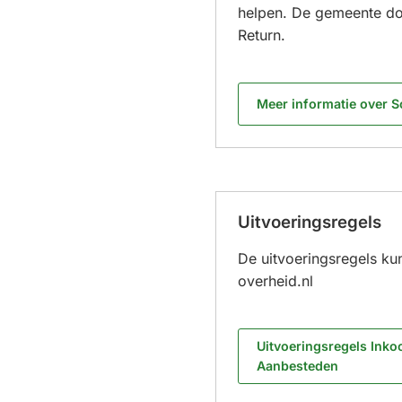
helpen. De gemeente doe
Return.
Meer informatie over S
Uitvoeringsregels
De uitvoeringsregels ku
overheid.nl
Uitvoeringsregels Inko
(Verwijst
Aanbesteden
naar