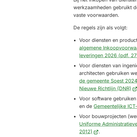
werkzaamheden gebruikt d
vaste voorwaarden.
De regels zijn als volgt:
Voor diensten en produ
algemene Inkoopvoorwaa
leveringen 2026
(pdf
, 2
Voor diensten van ingen
architecten gebruiken w
de gemeente Soest 202
(V
Nieuwe Richtlijn (DNR)
na
Voor software gebruike
ee
en de
Gemeentelijke ICT
ex
Voor bouwprojecten (we
we
Uniforme Administratiev
(Verwijst
2012)
.