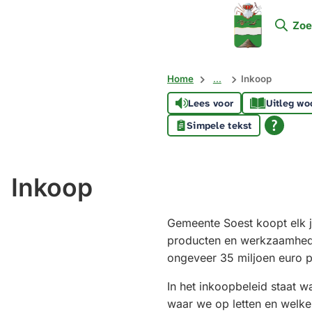
Mijn
Zoe
Soest
Home
...
Inkoop
Lees voor
Uitleg wo
Simpele tekst
Inkoop
Gemeente Soest koopt elk ja
producten en werkzaamheden
ongeveer 35 miljoen euro p
In het inkoopbeleid staat w
waar we op letten en welke