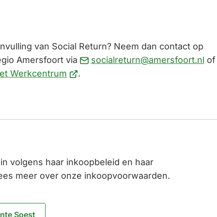
invulling van Social Return? Neem dan contact op
(Ve
gio Amersfoort via
socialreturn@amersfoort.nl
of
(Verwijst
na
et Werkcentrum
.
naar
ee
een
e-
externe
mai
website)
n volgens haar inkoopbeleid en haar
 Lees meer over onze inkoopvoorwaarden.
nte Soest