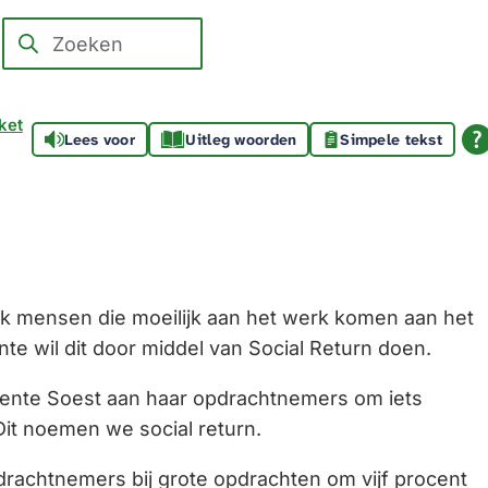
Zoeken
Wanneer
resultaten
beschikbaar
ket
Lees voor
Uitleg woorden
Simpele tekst
zijn
kun
je
hierdoor
navigeren
door
ijk mensen die moeilijk aan het werk komen aan het
pijl
e wil dit door middel van Social Return doen.
omhoog
en
ente Soest aan haar opdrachtnemers om iets
omlaag
 Dit noemen we social return.
te
rachtnemers bij grote opdrachten om vijf procent
gebruiken.