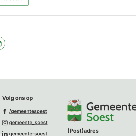
jst
(Verwijst
naar
een
ne
e-
te)
mailadres)
Volg ons op
(Verwijst
/gemeentesoest
naar
(Verwijst
gemeente_soest
een
naar
(Post)adres
(Verwijst
gemeente-soest