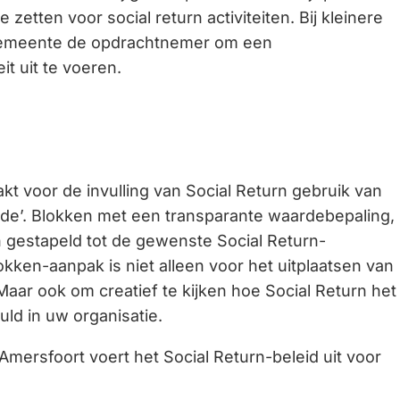
zetten voor social return activiteiten. Bij kleinere
Gebruik
gemeente de opdrachtnemer om een
de
it uit te voeren.
enter-
toets
om
een
waarde
 voor de invulling van Social Return gebruik van
te
e’. Blokken met een transparante waardebepaling,
selecteren.
gestapeld tot de gewenste Social Return-
kken-aanpak is niet alleen voor het uitplaatsen van
Maar ook om creatief te kijken hoe Social Return het
ld in uw organisatie.
mersfoort voert het Social Return-beleid uit voor