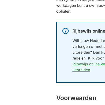
werkdagen kunt u uw rijbew
ophalen.
Informatie:
Rijbewijs onlin
Wilt u uw Nederlan
verlengen of met 
uitbreiden? Dan ku
regelen. Kijk voor
Rijbewijs online v
uitbreiden
.
Voorwaarden