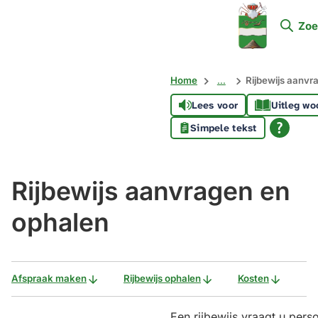
Mijn
Zoe
Soest
Home
...
Rijbewijs aanvr
Lees voor
Uitleg wo
Simpele tekst
Rijbewijs aanvragen en
ophalen
Afspraak maken
Rijbewijs ophalen
Kosten
Een rijbewijs vraagt u pers