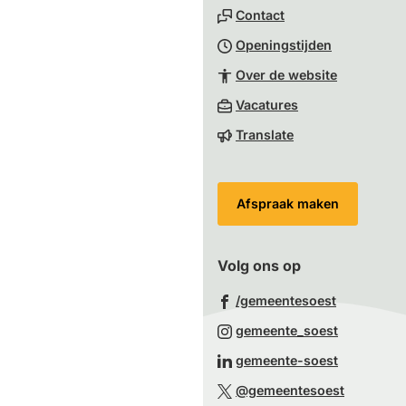
naar
Contact
het
Openingstijden
begin
van
Over de website
de
(Verwijst
Vacatures
paginainhoud
naar
Translate
een
externe
website)
Afspraak maken
Volg ons op
(Verwijst
/gemeentesoest
naar
(Verwijst
gemeente_soest
een
naar
(Verwijst
gemeente-soest
externe
een
naar
(Verwijst
website)
@gemeentesoest
externe
een