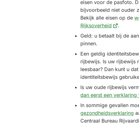
eisen voor de pasfoto. 
bijvoorbeeld niet ouder 
Bekijk alle eisen op de
w
(Verwijst
Rijksoverheid
.
naar
Geld: u betaalt bij de aa
een
pinnen.
externe
Een geldig identiteitsbe
website)
rijbewijs. Is uw rijbewij
leesbaar? Dan kunt u dat
identiteitsbewijs gebruik
Is uw oude rijbewijs ver
dan eerst een verklaring
In sommige gevallen moe
gezondheidsverklaring
aa
Centraal Bureau Rijvaard