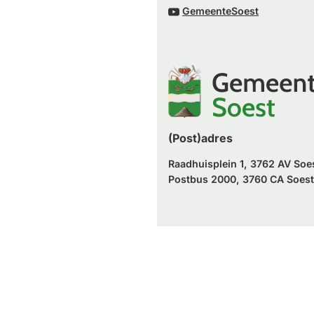
naar
(Verwijst
website)
GemeenteSoest
externe
een
naar
website)
externe
een
website)
externe
website)
(Post)adres
Raadhuisplein 1, 3762 AV Soe
Postbus 2000, 3760 CA Soest