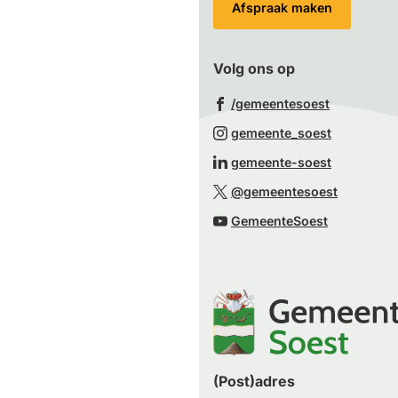
Afspraak maken
Volg ons op
(Verwijst
/gemeentesoest
naar
(Verwijst
gemeente_soest
een
naar
(Verwijst
gemeente-soest
externe
een
naar
(Verwijst
website)
@gemeentesoest
externe
een
naar
(Verwijst
website)
GemeenteSoest
externe
een
naar
website)
externe
een
website)
externe
website)
(Post)adres