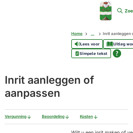
Mijn
Zoe
Soest
Home
...
Inrit aanleggen
Lees voor
Uitleg wo
Simpele tekst
Inrit aanleggen of
aanpassen
Vergunning
Beoordeling
Kosten
Wilt u een inrit maken of ve