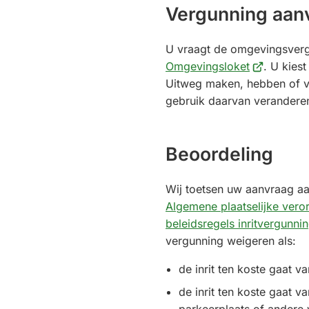
Vergunning aan
U vraagt de omgevingsverg
(Verwijst
Omgevingsloket
. U kiest
naar
Uitweg maken, hebben of v
een
gebruik daarvan verandere
externe
website)
Beoordeling
Wij toetsen uw aanvraag aa
Algemene plaatselijke vero
beleidsregels inritvergunni
vergunning weigeren als:
de inrit ten koste gaat v
de inrit ten koste gaat 
parkeerplaats of andere 