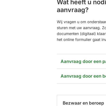
Wat heeft u nod
2+
website)
aanvraag?
Wij vragen u om onderstaa
sturen met uw aanvraag. Zo
documenten (digitaal) klaar
het online formulier gaat in
Aanvraag door een pa
Aanvraag door een be
Bezwaar en beroep