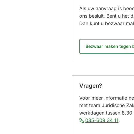
Als uw aanvraag is beo
ons besluit. Bent u het 
Dan kunt u bezwaar ma
Bezwaar maken tegen b
Vragen?
Voor meer informatie n
met team Juridische Zak
werkdagen tussen 8.30 
(Verwij
035-609 34 11
.
naar