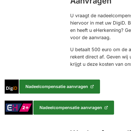
Aanvragen
U vraagt de nadeelcompensa
hiervoor in met uw DigiD. 
en heeft u eHerkenning? G
voor de aanvraag.
U betaalt 500 euro om de 
rekent direct af. Geven wi
krijgt u deze kosten van on
Inloggen
Nadeelcompensatie aanvragen
(Verwijst
met
naar
DigiD
een
Inloggen
Nadeelcompensatie aanvragen
externe
(Verwijst
met
website)
naar
eHerkenning
een
Niveau
externe