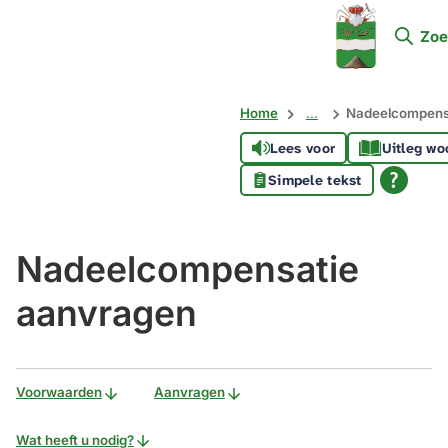
Mijn
Zoe
Soest
Home
...
Nadeelcompens
Lees voor
Uitleg wo
Simpele tekst
Nadeelcompensatie
aanvragen
Voorwaarden
Aanvragen
Wat heeft u nodig?