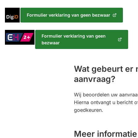
Inloggen
Formulier verklaring van geen bezwaar
(Verwijst
met
naar
DigiD
een
Inloggen
Formulier verklaring van geen
externe
met
(Verwijst
bezwaar
website)
eHerkenning
naar
een
Niveau
externe
2+
Wat gebeurt er 
website)
aanvraag?
Wij beoordelen uw aanvraa
Hierna ontvangt u bericht o
goedkeuren.
Meer informatie