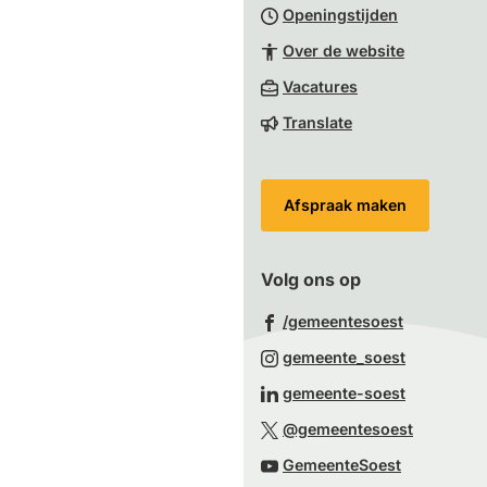
Openingstijden
begin
van
Over de website
de
(Verwijst
Vacatures
paginainhoud
naar
Translate
een
externe
website)
Afspraak maken
Volg ons op
(Verwijst
/gemeentesoest
naar
(Verwijst
gemeente_soest
een
naar
(Verwijst
gemeente-soest
externe
een
naar
(Verwijst
website)
@gemeentesoest
externe
een
naar
(Verwijst
website)
GemeenteSoest
externe
een