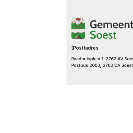
naar
website)
externe
een
website)
externe
website)
(Post)adres
Raadhuisplein 1, 3762 AV Soe
Postbus 2000, 3760 CA Soest