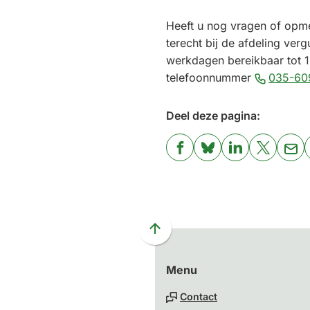
Heeft u nog vragen of opm
terecht bij de afdeling verg
werkdagen bereikbaar tot 1
telefoonnummer
035-609
Deel deze pagina:
(Verwijst
(Verwijst
(Verwijst
(Verwijst
(Ver
naar
naar
naar
naar
naa
een
een
een
een
een
externe
externe
externe
externe
e-
website)
website)
website)
website)
mai
Scroll
naar
Menu
boven
naar
Contact
het