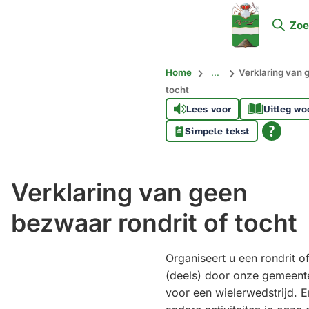
Mijn
Zoe
Soest
Home
...
Verklaring van 
tocht
Lees voor
Uitleg wo
Simpele tekst
Verklaring van geen
bezwaar rondrit of tocht
Organiseert u een rondrit o
(deels) door onze gemeente
voor een wielerwedstrijd. E