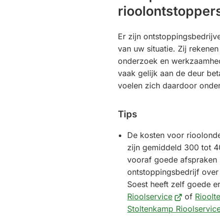
rioolontstopper
Er zijn ontstoppingsbedrij
van uw situatie. Zij rekene
onderzoek en werkzaamhed
vaak gelijk aan de deur be
voelen zich daardoor onder
Tips
De kosten voor rioolond
zijn gemiddeld 300 tot 
vooraf goede afspraken 
ontstoppingsbedrijf ove
Soest heeft zelf goede 
(Verwijst
Rioolservice
of
Rioolt
naar
Stoltenkamp Rioolservic