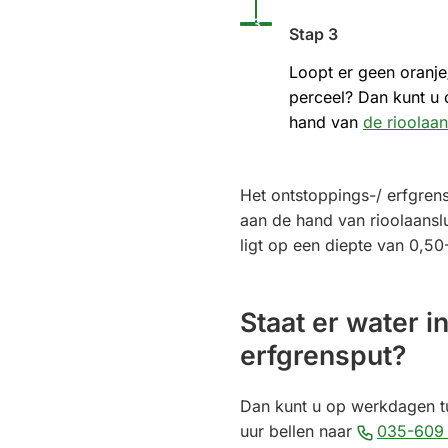
Status: Actief
Opvolgingsnummer:
3
Stap 3
Loopt er geen oranje
perceel? Dan kunt u 
hand van
de rioolaan
Het ontstoppings-/ erfgrens
aan de hand van rioolaanslu
ligt op een diepte van 0,50
Staat er water i
erfgrensput?
Dan kunt u op werkdagen t
uur bellen naar
035-609 