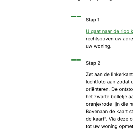
Status: Actief
Opvolgingsnummer:
1
Stap 1
U gaat naar de rioolk
rechtsboven uw adres
uw woning.
Status: Actief
Opvolgingsnummer:
2
Stap 2
Zet aan de linkerkant
luchtfoto aan zodat 
oriënteren. De ontsto
het zwarte bolletje a
oranje/rode lijn die 
Bovenaan de kaart st
de kaart”. Via deze o
tot uw woning opmet