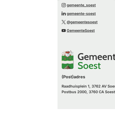
naar
(Verwijst
gemeente_soest
een
naar
(Verwijst
gemeente-soest
externe
een
naar
(Verwijst
website)
@gemeentesoest
externe
een
naar
(Verwijst
website)
GemeenteSoest
externe
een
naar
website)
externe
een
website)
externe
website)
(Post)adres
Raadhuisplein 1, 3762 AV Soe
Postbus 2000, 3760 CA Soest