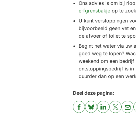
een
Ons advies is om bij rio
externe
erfgrensbakje
op te zoek
website)
U kunt verstoppingen v
bijvoorbeeld geen vet e
de afvoer of toilet te spo
Begint het water via uw a
goed weg te lopen? Wacht
weekend om een bedrijf i
ontstoppingsbedrijf is in
duurder dan op een wer
Deel deze pagina:
(Verwijst
(Verwijst
(Verwijst
(Verwijst
(Ver
naar
naar
naar
naar
naa
een
een
een
een
een
externe
externe
externe
externe
e-