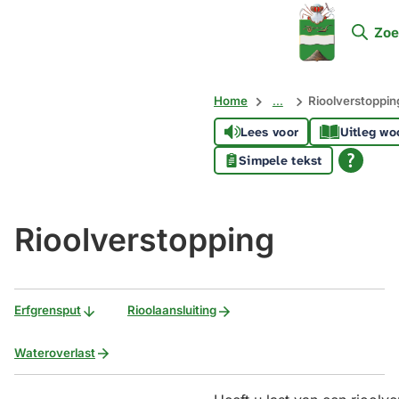
Mijn
Zoe
Soest
Home
...
Rioolverstoppin
Lees voor
Uitleg wo
Simpele tekst
Rioolverstopping
Erfgrensput
Rioolaansluiting
Wateroverlast