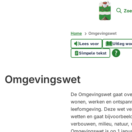
Mijn
Zoe
Soest
Home
Omgevingswet
Lees voor
Uitleg wo
Simpele tekst
Omgevingswet
De Omgevingswet gaat over
wonen, werken en ontspan
leefomgeving. Deze wet ve
wetten en gaat bijvoorbee
verbouwen, milieu, natuur,
Omgevingswet is op 1 janua