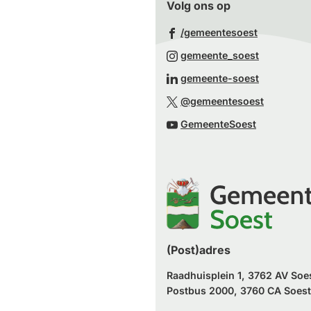
Volg ons op
(Verwijst
/gemeentesoest
naar
(Verwijst
gemeente_soest
een
naar
(Verwijst
gemeente-soest
externe
een
naar
(Verwijst
website)
@gemeentesoest
externe
een
naar
(Verwijst
website)
GemeenteSoest
externe
een
naar
website)
externe
een
website)
externe
website)
(Post)adres
Raadhuisplein 1, 3762 AV Soe
Postbus 2000, 3760 CA Soest