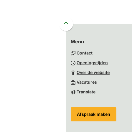
Scroll
naar
Menu
boven
naar
Contact
het
Openingstijden
begin
van
Over de website
de
(Verwijst
Vacatures
paginainhoud
naar
Translate
een
externe
website)
Afspraak maken