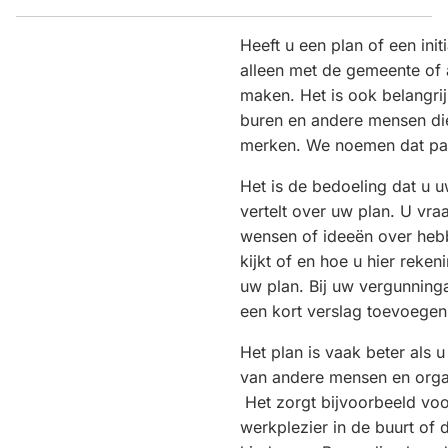
naar
een
Heeft u een plan of een initi
externe
alleen met de gemeente of
website)
maken. Het is ook belangrij
buren en andere mensen die
merken. We noemen dat part
Het is de bedoeling dat u 
vertelt over uw plan. U vraa
wensen of ideeën over heb
kijkt of en hoe u hier reke
uw plan. Bij uw vergunning
een kort verslag toevoegen
Het plan is vaak beter als 
van andere mensen en orga
Het zorgt bijvoorbeeld vo
werkplezier in de buurt of 