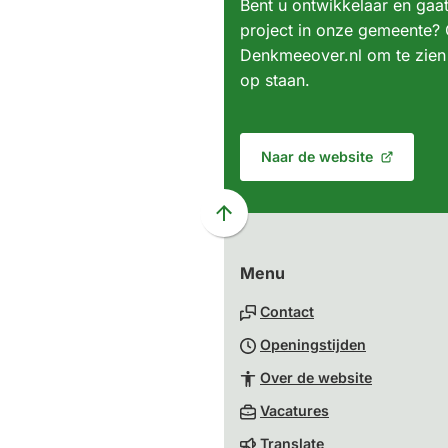
Bent u ontwikkelaar en gaa
project in onze gemeente? 
Denkmeeover.nl om te zien 
op staan.
Naar de website
(Verwijst
naar
een
Scroll
externe
naar
website)
Menu
boven
naar
Contact
het
Openingstijden
begin
van
Over de website
de
(Verwijst
Vacatures
paginainhoud
naar
Translate