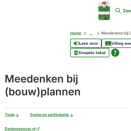
Mijn
Zoe
Soest
Home
...
Meedenken bij 
Lees voor
Uitleg wo
Simpele tekst
Meedenken bij
(bouw)plannen
Tools
Snelscan participatie
(Verwijst
Denkmeeover.nl