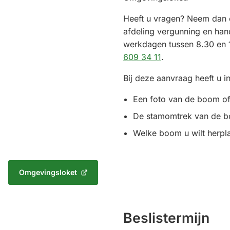
Heeft u vragen? Neem dan 
afdeling vergunning en han
werkdagen tussen 8.30 en 
(Verwijst
609 34 11
.
naar
Bij deze aanvraag heeft u i
een
telefoonnummer)
Een foto van de boom o
De stamomtrek van de 
Welke boom u wilt herpl
Omgevingsloket
(Verwijst
naar
een
externe
Beslistermijn
website)