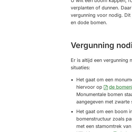
U wilt een boom kappen, ro
verplanten of dunnen. Daar i
vergunning voor nodig. Dit
en dode bomen.
Vergunning nod
Er is altijd een vergunning
situaties:
Het gaat om een monume
hiervoor op
de bomen
Monumentale bomen staa
aangegeven met zwarte s
Het gaat om een boom i
bomenstructuur zoals par
met een stamomtrek van 