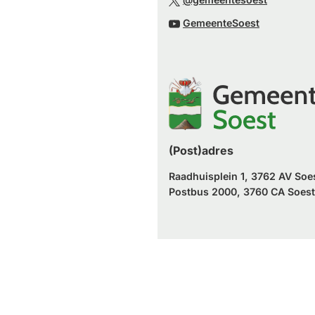
externe
een
naar
(Verwijst
website)
GemeenteSoest
externe
een
naar
website)
externe
een
website)
externe
website)
(Post)adres
Raadhuisplein 1, 3762 AV Soe
Postbus 2000, 3760 CA Soest