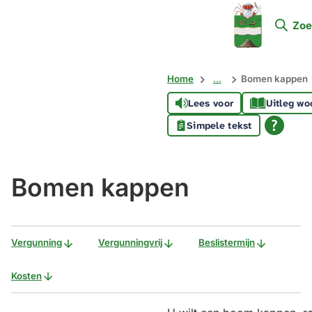
Mijn
Zoe
Soest
Home
...
Bomen kappen
Lees voor
Uitleg wo
Simpele tekst
Bomen kappen
Vergunning
Vergunningvrij
Beslistermijn
Kosten