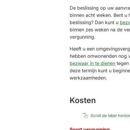
De beslissing op uw aanvra
binnen acht weken. Bent u 
beslissing? Dan kunt u
bez
binnen zes weken na de v
vergunning.
Heeft u een omgevingsver
hebben omwonenden nog vi
bezwaar in te dienen
tegen 
deze termijn kunt u beginn
werkzaamheden.
Kosten
Scroll de tabel horiz
Soort vergunning