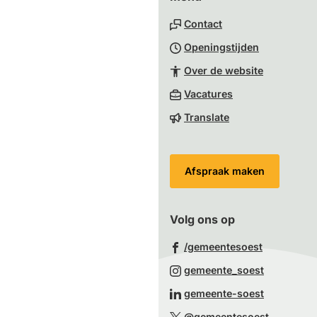
naar
Contact
het
Openingstijden
begin
van
Over de website
de
(Verwijst
Vacatures
paginainhoud
naar
Translate
een
externe
website)
Afspraak maken
Volg ons op
(Verwijst
/gemeentesoest
naar
(Verwijst
gemeente_soest
een
naar
(Verwijst
gemeente-soest
externe
een
naar
(Verwijst
website)
@gemeentesoest