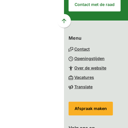
Contact met de raad
Scroll
naar
Menu
boven
naar
Contact
het
Openingstijden
begin
van
Over de website
de
(Verwijst
Vacatures
paginainhoud
naar
Translate
een
externe
website)
Afspraak maken