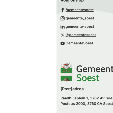
Volg ons op
(Verwijst
/gemeentesoest
naar
(Verwijst
gemeente_soest
een
naar
(Verwijst
gemeente-soest
externe
een
naar
(Verwijst
website)
@gemeentesoest
externe
een
naar
(Verwijst
website)
GemeenteSoest
externe
een
naar
website)
externe
een
website)
externe
website)
(Post)adres
Raadhuisplein 1, 3762 AV Soe
Postbus 2000, 3760 CA Soest