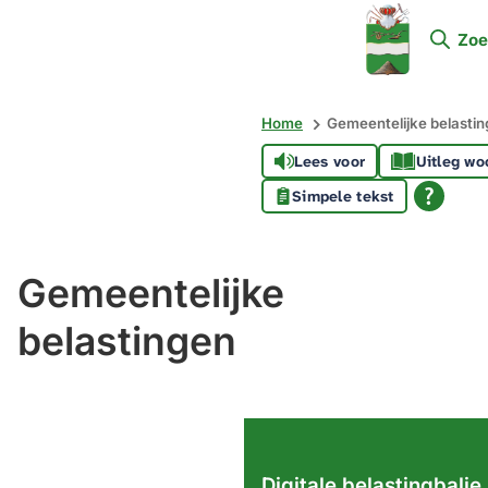
Mijn
Zoe
Soest
Home
Gemeentelijke belasti
Lees voor
Uitleg wo
Simpele tekst
Gemeentelijke
belastingen
Digitale belastingbalie