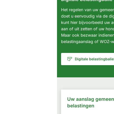
Het regelen van uw gemeent
doet u eenvoudig via de dig
kunt hier bijvoorbeeld uw 
aan of uit zetten of uw hon
Maar ook bezwaar indiene
belastingaanslag of WOZ-
Digitale belastingbalie
(Verwijst
naar
een
externe
website)
Uw aanslag gemeent
belastingen