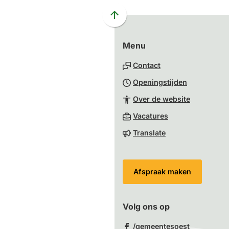
Scroll
naar
Menu
boven
naar
Contact
het
Openingstijden
begin
van
Over de website
de
(Verwijst
Vacatures
paginainhoud
naar
Translate
een
externe
website)
Afspraak maken
Volg ons op
(Verwijst
/gemeentesoest