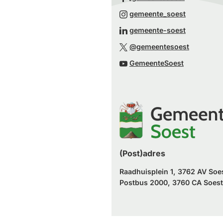
naar
(Verwijst
gemeente_soest
een
naar
(Verwijst
gemeente-soest
externe
een
naar
(Verwijst
website)
@gemeentesoest
externe
een
naar
(Verwijst
website)
GemeenteSoest
externe
een
naar
website)
externe
een
website)
externe
website)
(Post)adres
Raadhuisplein 1, 3762 AV Soe
Postbus 2000, 3760 CA Soest